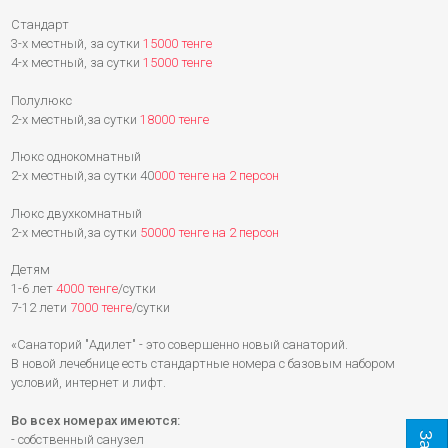
Стандарт
3-х местный, за сутки
15000 тенге
4-х местный, за сутки
15000 тенге
Полулюкс
2-х местный,за сутки
18000 тенге
Люкс однокомнатный
2-х местный,за сутки 40
000 тенге на 2 персон
Люкс двухкомнатный
2-х местный,за сутки
50000 тенге
на 2 персон
Детям
1-6 лет
4000 тенге
/сутки
7-12 лети
7000 тенге
/сутки
«Санаторий "Адилет" - это совершенно новый санаторий.
В новой лечебнице есть стандартные номера с базовым набором
условий, интернет и лифт.
Во всех номерах имеются:
- собственный санузел