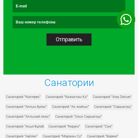
E-mail
Ваш номер телефона
*
Отправить
Санатории
Санаторий "Коктерек"
Санаторий "Казахстан Kz"
Санаторий "Aray Deluxe"
Санаторий "Алтын булак"
Санаторий "Ак жайык"
Санаторий "Сарыагаш"
Санаторий "Алтынай люкс"
Санаторий "Окси Сарыагаш"
Санаторий "Асыл-Бұлақ"
Санаторий "Керуен"
Санаторий "Сая"
Санаторий "Ақ-тілек"
Санаторий "Маржан Су"
Санаторий "Береке"