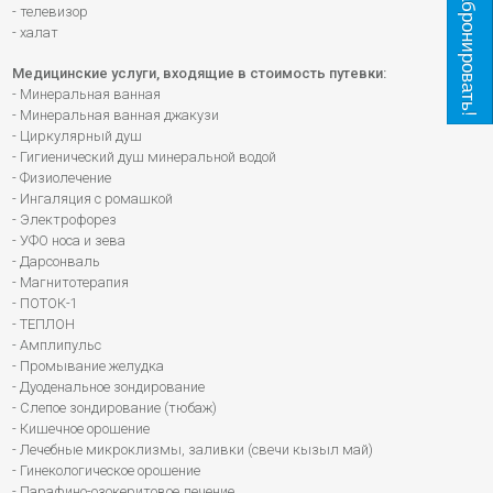
Забронировать!
- телевизор
- халат
Медицинские услуги, входящие в стоимость путевки:
- Минеральная ванная
- Минеральная ванная джакузи
- Циркулярный душ
- Гигиенический душ минеральной водой
- Физиолечение
- Ингаляция с ромашкой
- Электрофорез
- УФО носа и зева
- Дарсонваль
- Магнитотерапия
- ПОТОК-1
- ТЕПЛОН
- Амплипульс
- Промывание желудка
- Дуоденальное зондирование
- Слепое зондирование (тюбаж)
- Кишечное орошение
- Лечебные микроклизмы, заливки (свечи кызыл май)
- Гинекологическое орошение
- Парафино-озокеритовое лечение